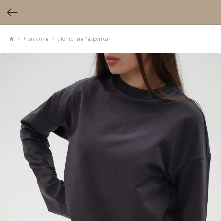
Лонгслив
Лонгслив "варенка"